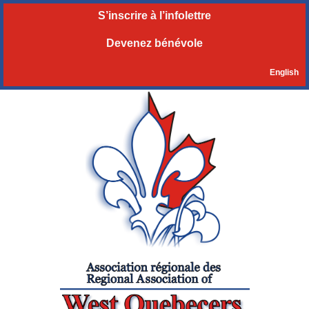
S’inscrire à l’infolettre
Devenez bénévole
English