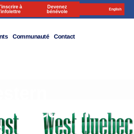
’inscrire à
Devenez
English
’infolettre
bénévole
nts
Communauté
Contact
estern
 soirée quiz
s