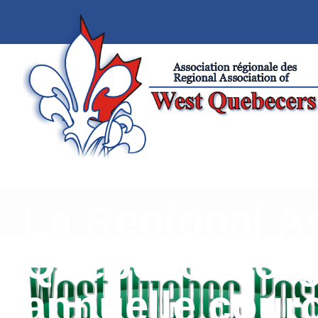
La Regional A
Quebecers org
annuelle cour