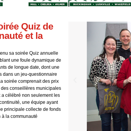
oirée Quiz de
auté et la
enu sa soirée Quiz annuelle
mblant une foule dynamique de
nts de longue date, dont une
és dans un jeu-questionnaire
La soirée comprenait des prix
n des conseillères municipales
 a célébré non seulement les
continuité, une équipe ayant
e principale collecte de fonds
en à la communauté