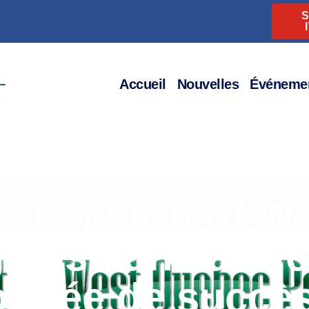
S
l
Accueil
Nouvelles
Événeme
ssociation of W
anise une autre
onnée de succè