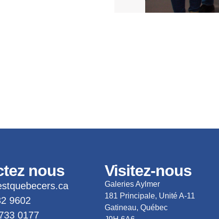
ctez nous
Visitez-nous
Galeries Aylmer
stquebecers.ca
181 Principale, Unité A-11
82 9602
Gatineau, Québec
 733 0177